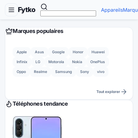
Fytko
Appareils
Marqu
Marques populaires
Apple
Asus
Google
Honor
Huawei
Infinix
LG
Motorola
Nokia
OnePlus
Oppo
Realme
Samsung
Sony
vivo
Tout explorer
Téléphones tendance