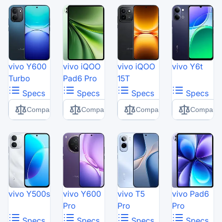
vivo Y600
vivo iQOO
vivo iQOO
vivo Y6t
Turbo
Pad6 Pro
15T
Specs
Specs
Specs
Specs
Comparer
Comparer
Comparer
Comparer
vivo Y500s
vivo Y600
vivo T5
vivo Pad6
Pro
Pro
Pro
Specs
Specs
Specs
Specs