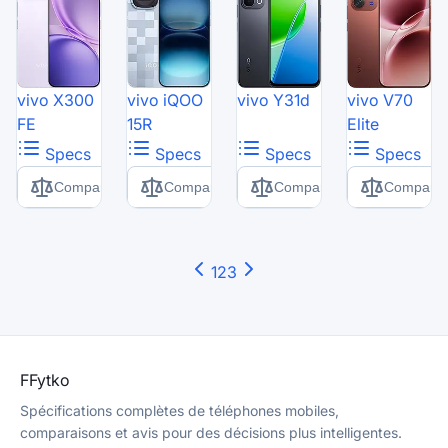
vivo X300
vivo iQOO
vivo Y31d
vivo V70
FE
15R
Elite
Specs
Specs
Specs
Specs
Comparer
Comparer
Comparer
Comparer
1
2
3
F
Fytko
Spécifications complètes de téléphones mobiles,
comparaisons et avis pour des décisions plus intelligentes.