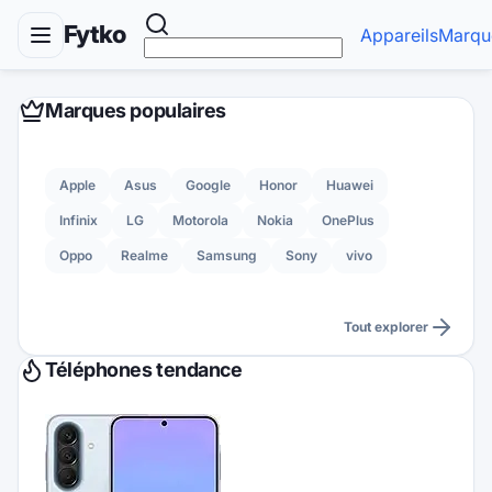
Fytko
Appareils
Marqu
Marques populaires
Apple
Asus
Google
Honor
Huawei
Infinix
LG
Motorola
Nokia
OnePlus
Oppo
Realme
Samsung
Sony
vivo
Tout explorer
Téléphones tendance