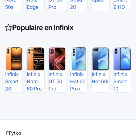
50s
Edge
Pro
20
9 HD
Populaire en Infinix
Infinix
Infinix
Infinix
Infinix
Infinix
Infinix
Smart
Note
GT 50
Hot 60
Hot 60i
Smart
20
60 Pro
Pro
Pro+
10
F
Fytko