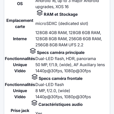
Android 16, up to 3 major Android
OS
upgrades, XOS 16
RAM et Stockage
Emplacement
microSDXC (dedicated slot)
carte
128GB 4GB RAM, 128GB 6GB RAM,
Interne
128GB 8GB RAM, 256GB 6GB RAM,
256GB 8GB RAM UFS 2.2
Specs caméra principale
Fonctionnalités
Dual-LED flash, HDR, panorama
Unique
50 MP, f/1.9, (wide), AF Auxiliary lens
Vidéo
1440p@30fps, 1080p@30fps
Specs caméra frontale
Fonctionnalités
Dual-LED flash
Unique
8 MP, f/2.0, (wide)
Vidéo
1440p@30fps, 1080p@30fps
Caractéristiques audio
Prise jack
Yes