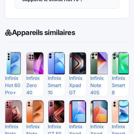
Appareils similaires
Infinix
Infinix
Infinix
Infinix
Infinix
Infinix
Hot 60
Zero
Smart
Xpad
Note
Smart
Pro+
40
10
GT
40S
8
Infinix
Infinix
Infinix
Infinix
Infinix
Infinix
Note
Note
GT 50
Xpad
Xpad
Smart