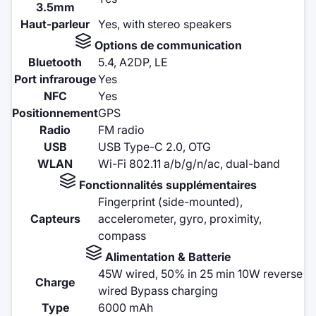
3.5mm
Haut-parleur
Yes, with stereo speakers
Options de communication
Bluetooth
5.4, A2DP, LE
Port infrarouge
Yes
NFC
Yes
Positionnement
GPS
Radio
FM radio
USB
USB Type-C 2.0, OTG
WLAN
Wi-Fi 802.11 a/b/g/n/ac, dual-band
Fonctionnalités supplémentaires
Fingerprint (side-mounted),
Capteurs
accelerometer, gyro, proximity,
compass
Alimentation & Batterie
45W wired, 50% in 25 min 10W reverse
Charge
wired Bypass charging
Type
6000 mAh