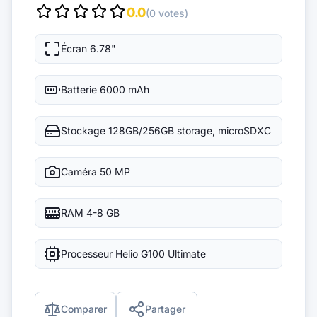
0.0
(0 votes)
Écran
6.78"
Batterie
6000 mAh
Stockage
128GB/256GB storage, microSDXC
Caméra
50 MP
RAM
4-8 GB
Processeur
Helio G100 Ultimate
Comparer
Partager