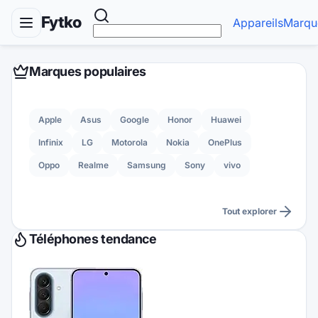
Fytko
Appareils
Marqu
Marques populaires
Apple
Asus
Google
Honor
Huawei
Infinix
LG
Motorola
Nokia
OnePlus
Oppo
Realme
Samsung
Sony
vivo
Tout explorer
Téléphones tendance