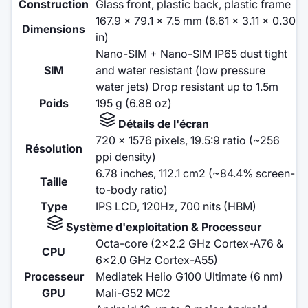
Construction
Glass front, plastic back, plastic frame
167.9 x 79.1 x 7.5 mm (6.61 x 3.11 x 0.30
Dimensions
in)
Nano-SIM + Nano-SIM IP65 dust tight
SIM
and water resistant (low pressure
water jets) Drop resistant up to 1.5m
Poids
195 g (6.88 oz)
Détails de l'écran
720 x 1576 pixels, 19.5:9 ratio (~256
Résolution
ppi density)
6.78 inches, 112.1 cm2 (~84.4% screen-
Taille
to-body ratio)
Type
IPS LCD, 120Hz, 700 nits (HBM)
Système d'exploitation & Processeur
Octa-core (2x2.2 GHz Cortex-A76 &
CPU
6x2.0 GHz Cortex-A55)
Processeur
Mediatek Helio G100 Ultimate (6 nm)
GPU
Mali-G52 MC2