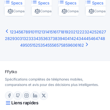
Specs
Specs
Specs
Specs
Comparer
Comparer
Comparer
Comparer
1
2
3
4
5
6
7
8
9
10
11
12
13
14
15
16
17
18
19
20
21
22
23
24
25
26
27
28
29
30
31
32
33
34
35
36
37
38
39
40
41
42
43
44
45
46
47
48
49
50
51
52
53
54
55
56
57
58
59
60
61
62
F
Fytko
Spécifications complètes de téléphones mobiles,
comparaisons et avis pour des décisions plus intelligentes.
Liens rapides