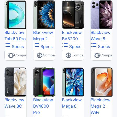
Blackview
Blackview
Blackview
Blackview
Tab 60 Pro
Mega 2
BV8200
Wave 8
Specs
Specs
Specs
Specs
Comparer
Comparer
Comparer
Comparer
Blackview
Blackview
Blackview
Blackview
Wave 8C
BV4800
Mega 8
Mega 2
Pro
WiFi