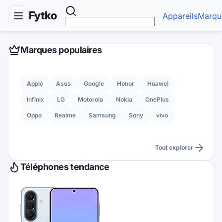
Fytko
Appareils
Marqu
Marques populaires
Apple
Asus
Google
Honor
Huawei
Infinix
LG
Motorola
Nokia
OnePlus
Oppo
Realme
Samsung
Sony
vivo
Tout explorer
Téléphones tendance