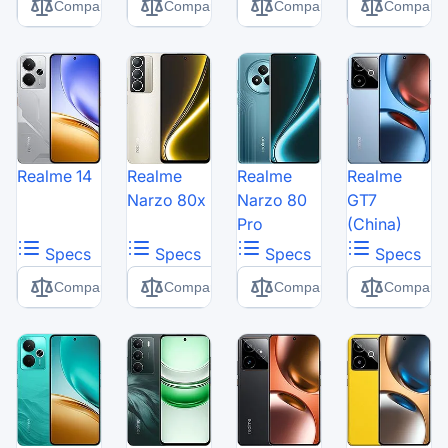
Comparer
Comparer
Comparer
Comparer
Realme 14
Realme
Realme
Realme
Narzo 80x
Narzo 80
GT7
Pro
(China)
Specs
Specs
Specs
Specs
Comparer
Comparer
Comparer
Comparer