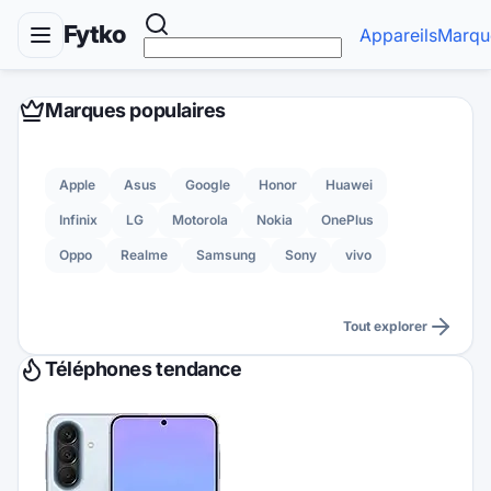
Fytko
Appareils
Marqu
Marques populaires
Apple
Asus
Google
Honor
Huawei
Infinix
LG
Motorola
Nokia
OnePlus
Oppo
Realme
Samsung
Sony
vivo
Tout explorer
Téléphones tendance