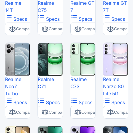
Realme
Realme
Realme GT
Realme GT
14T
C75
7
7T
Specs
Specs
Specs
Specs
Comparer
Comparer
Comparer
Comparer
Realme
Realme
Realme
Realme
Neo7
C71
C73
Narzo 80
Turbo
Lite 5G
Specs
Specs
Specs
Specs
Comparer
Comparer
Comparer
Comparer