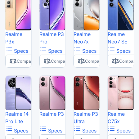
Realme
Realme P3
Realme
Realme
P3x
Pro
Neo7x
Neo7 SE
Specs
Specs
Specs
Specs
Comparer
Comparer
Comparer
Comparer
Realme 14
Realme P3
Realme P3
Realme
Pro Lite
Ultra
C75x
Specs
Specs
Specs
Specs