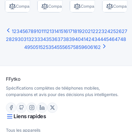
Comparer
Comparer
Comparer
Comparer
1
2
3
4
5
6
7
8
9
10
11
12
13
14
15
16
17
18
19
20
21
22
23
24
25
26
27
28
29
30
31
32
33
34
35
36
37
38
39
40
41
42
43
44
45
46
47
48
49
50
51
52
53
54
55
56
57
58
59
60
61
62
F
Fytko
Spécifications complètes de téléphones mobiles,
comparaisons et avis pour des décisions plus intelligentes.
Liens rapides
Tous les appareils