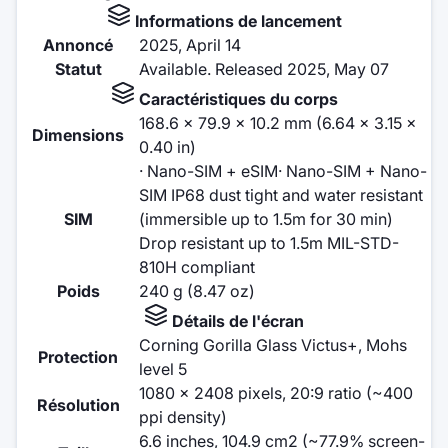
Informations de lancement
Annoncé
2025, April 14
Statut
Available. Released 2025, May 07
Caractéristiques du corps
168.6 x 79.9 x 10.2 mm (6.64 x 3.15 x
Dimensions
0.40 in)
· Nano-SIM + eSIM· Nano-SIM + Nano-
SIM IP68 dust tight and water resistant
SIM
(immersible up to 1.5m for 30 min)
Drop resistant up to 1.5m MIL-STD-
810H compliant
Poids
240 g (8.47 oz)
Détails de l'écran
Corning Gorilla Glass Victus+, Mohs
Protection
level 5
1080 x 2408 pixels, 20:9 ratio (~400
Résolution
ppi density)
6.6 inches, 104.9 cm2 (~77.9% screen-