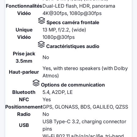
Fonctionnalités
Dual-LED flash, HDR, panorama
Vidéo
4K@30fps, 1080p@30fps
Specs caméra frontale
Unique
13 MP, f/2.2, (wide)
Vidéo
1080p@30fps
Caractéristiques audio
Prise jack
No
3.5mm
Yes, with stereo speakers (with Dolby
Haut-parleur
Atmos)
Options de communication
Bluetooth
5.4, A2DP, LE
NFC
Yes
Positionnement
GPS, GLONASS, BDS, GALILEO, QZSS
Radio
No
USB Type-C 3.2, charging connector
USB
pins
Wi-Fi 802.11 a/b/g/n/ac/6e, tri-band,