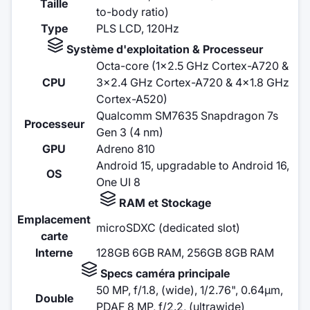
Taille
to-body ratio)
Type
PLS LCD, 120Hz
Système d'exploitation & Processeur
Octa-core (1x2.5 GHz Cortex-A720 &
CPU
3x2.4 GHz Cortex-A720 & 4x1.8 GHz
Cortex-A520)
Qualcomm SM7635 Snapdragon 7s
Processeur
Gen 3 (4 nm)
GPU
Adreno 810
Android 15, upgradable to Android 16,
OS
One UI 8
RAM et Stockage
Emplacement
microSDXC (dedicated slot)
carte
Interne
128GB 6GB RAM, 256GB 8GB RAM
Specs caméra principale
50 MP, f/1.8, (wide), 1/2.76", 0.64µm,
Double
PDAF 8 MP, f/2.2, (ultrawide)