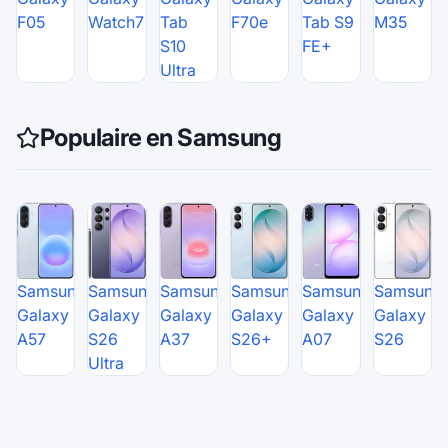
F05
Watch7
Tab
F70e
Tab S9
M35
S10
FE+
Ultra
Populaire en Samsung
Samsung
Samsung
Samsung
Samsung
Samsung
Samsung
Galaxy
Galaxy
Galaxy
Galaxy
Galaxy
Galaxy
A57
S26
A37
S26+
A07
S26
Ultra