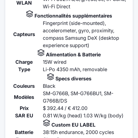
WLAN
Wi-Fi Direct
Fonctionnalités supplémentaires
Fingerprint (side-mounted),
accelerometer, gyro, proximity,
Capteurs
compass Samsung DeX (desktop
experience support)
Alimentation & Batterie
Charge
15W wired
Type
Li-Po 4350 mAh, removable
Specs diverses
Couleurs
Black
SM-G766B, SM-G766BU1, SM-
Modèles
G766B/DS
Prix
$ 392.44 / € 412.00
SAR EU
0.81 W/kg (head) 1.03 W/kg (body)
Custom EU LABEL
Batterie
38:15h endurance, 2000 cycles