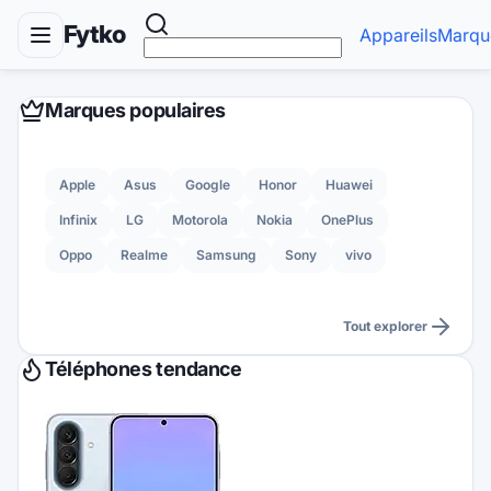
Fytko
Appareils
Marqu
Marques populaires
Apple
Asus
Google
Honor
Huawei
Infinix
LG
Motorola
Nokia
OnePlus
Oppo
Realme
Samsung
Sony
vivo
Tout explorer
Téléphones tendance