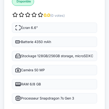
Disponible
0.0
(0 votes)
Écran
6.6"
Batterie
4350 mAh
Stockage
128GB/256GB storage, microSDXC
Caméra
50 MP
RAM
6/8 GB
Processeur
Snapdragon 7s Gen 3