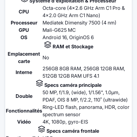
Système d'exploitation & Processeur
Octa-core (4x2.6 GHz Arm C1 Pro &
CPU
4x2.0 GHz Arm C1 Nano)
Processeur
Mediatek Dimensity 7500 (4 nm)
GPU
Mali-G625 MC
OS
Android 16, OriginOS 6
RAM et Stockage
Emplacement
No
carte
256GB 8GB RAM, 256GB 12GB RAM,
Interne
512GB 12GB RAM UFS 4.1
Specs caméra principale
50 MP, f/1.9, (wide), 1/1.56", 1.0µm,
Double
PDAF, OIS 8 MP, f/2.2, 110˚ (ultrawide)
Ring-LED flash, panorama, HDR, color
Fonctionnalités
spectrum sensor
Vidéo
4K, 1080p, gyro-EIS
Specs caméra frontale