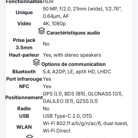
Fonctionnalités
HDR
50 MP, f/2.0, 21mm (wide), 1/2.76",
Unique
0.64µm, AF
Vidéo
4K, 1080p
Caractéristiques audio
Prise jack
No
3.5mm
Haut-parleur
Yes, with stereo speakers
Options de communication
Bluetooth
5.4, A2DP, LE, aptX HD, LHDC
Port infrarouge
Yes
NFC
Yes
GPS (L1), BDS (B1I), GLONASS (G1),
Positionnement
GALILEO (E1), QZSS (L1)
Radio
No
USB
USB Type-C 2.0, OTG
Wi-Fi 802.11 a/b/g/n/ac/6, dual-band,
WLAN
Wi-Fi Direct