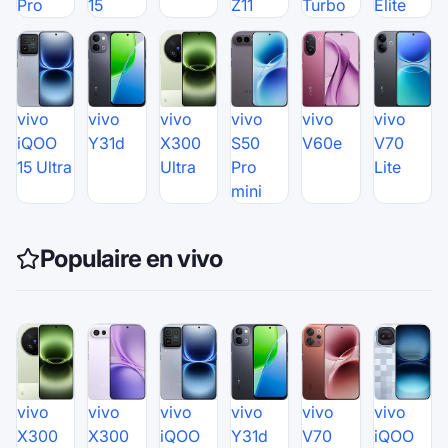
Pro
15
Z11
Turbo
Elite
vivo
vivo
vivo
vivo
vivo
vivo
iQOO
Y31d
X300
S50
V60e
V70
15 Ultra
Ultra
Pro
Lite
mini
Populaire en vivo
vivo
vivo
vivo
vivo
vivo
vivo
X300
X300
iQOO
Y31d
V70
iQOO