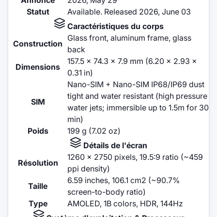
Statut
Available. Released 2026, June 03
Caractéristiques du corps
Glass front, aluminum frame, glass
Construction
back
157.5 x 74.3 x 7.9 mm (6.20 x 2.93 x
Dimensions
0.31 in)
Nano-SIM + Nano-SIM IP68/IP69 dust
tight and water resistant (high pressure
SIM
water jets; immersible up to 1.5m for 30
min)
Poids
199 g (7.02 oz)
Détails de l'écran
1260 x 2750 pixels, 19.5:9 ratio (~459
Résolution
ppi density)
6.59 inches, 106.1 cm2 (~90.7%
Taille
screen-to-body ratio)
Type
AMOLED, 1B colors, HDR, 144Hz