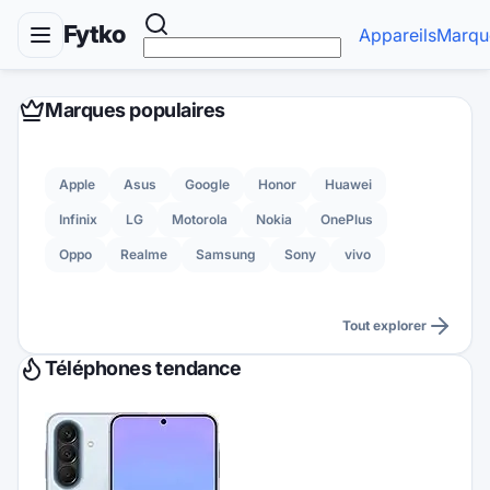
Fytko
Appareils
Marqu
Marques populaires
Apple
Asus
Google
Honor
Huawei
Infinix
LG
Motorola
Nokia
OnePlus
Oppo
Realme
Samsung
Sony
vivo
Tout explorer
Téléphones tendance