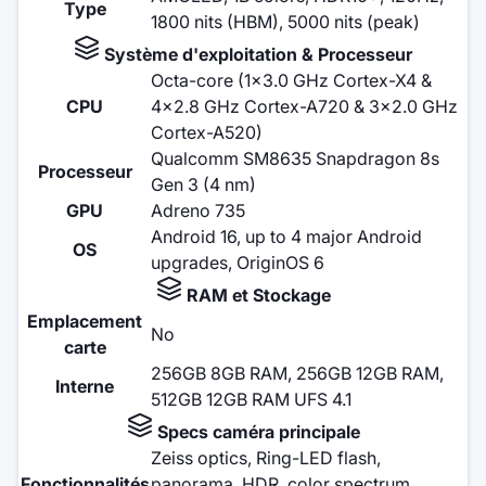
Type
1800 nits (HBM), 5000 nits (peak)
Système d'exploitation & Processeur
Octa-core (1x3.0 GHz Cortex-X4 &
CPU
4x2.8 GHz Cortex-A720 & 3x2.0 GHz
Cortex-A520)
Qualcomm SM8635 Snapdragon 8s
Processeur
Gen 3 (4 nm)
GPU
Adreno 735
Android 16, up to 4 major Android
OS
upgrades, OriginOS 6
RAM et Stockage
Emplacement
No
carte
256GB 8GB RAM, 256GB 12GB RAM,
Interne
512GB 12GB RAM UFS 4.1
Specs caméra principale
Zeiss optics, Ring-LED flash,
Fonctionnalités
panorama, HDR, color spectrum