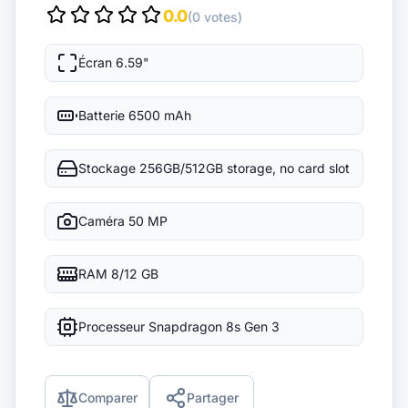
0.0
(0 votes)
Écran
6.59"
Batterie
6500 mAh
Stockage
256GB/512GB storage, no card slot
Caméra
50 MP
RAM
8/12 GB
Processeur
Snapdragon 8s Gen 3
Comparer
Partager