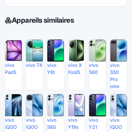
Appareils similaires
vivo
vivo T4
vivo
vivo X
vivo
vivo
Pad5
Y6t
Fold5
S60
S50
Pro
mini
vivo
vivo
vivo
vivo
vivo
vivo
iQOO
iQOO
S60
Y19s
Y21
iQOO