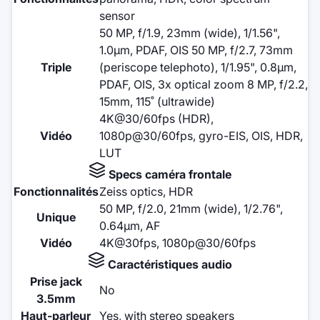
sensor
50 MP, f/1.9, 23mm (wide), 1/1.56",
1.0µm, PDAF, OIS 50 MP, f/2.7, 73mm
Triple
(periscope telephoto), 1/1.95", 0.8µm,
PDAF, OIS, 3x optical zoom 8 MP, f/2.2,
15mm, 115˚ (ultrawide)
4K@30/60fps (HDR),
Vidéo
1080p@30/60fps, gyro-EIS, OIS, HDR,
LUT
Specs caméra frontale
Fonctionnalités
Zeiss optics, HDR
50 MP, f/2.0, 21mm (wide), 1/2.76",
Unique
0.64µm, AF
Vidéo
4K@30fps, 1080p@30/60fps
Caractéristiques audio
Prise jack
No
3.5mm
Haut-parleur
Yes, with stereo speakers