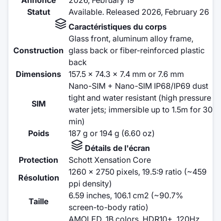
Statut
Available. Released 2026, February 26
Caractéristiques du corps
Glass front, aluminum alloy frame,
Construction
glass back or fiber-reinforced plastic
back
Dimensions
157.5 x 74.3 x 7.4 mm or 7.6 mm
Nano-SIM + Nano-SIM IP68/IP69 dust
tight and water resistant (high pressure
SIM
water jets; immersible up to 1.5m for 30
min)
Poids
187 g or 194 g (6.60 oz)
Détails de l'écran
Protection
Schott Xensation Core
1260 x 2750 pixels, 19.5:9 ratio (~459
Résolution
ppi density)
6.59 inches, 106.1 cm2 (~90.7%
Taille
screen-to-body ratio)
AMOLED, 1B colors, HDR10+, 120Hz,