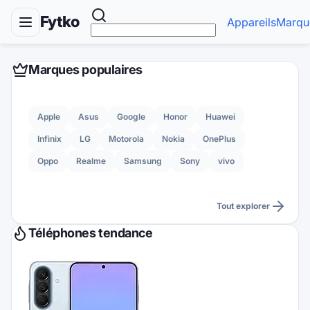
Fytko
Appareils
Marqu
Marques populaires
Apple
Asus
Google
Honor
Huawei
Infinix
LG
Motorola
Nokia
OnePlus
Oppo
Realme
Samsung
Sony
vivo
Tout explorer
Téléphones tendance