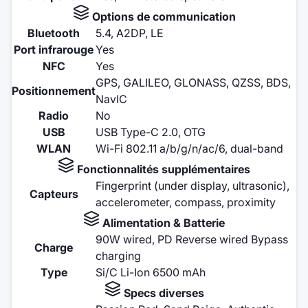
Options de communication
Bluetooth
5.4, A2DP, LE
Port infrarouge
Yes
NFC
Yes
GPS, GALILEO, GLONASS, QZSS, BDS,
Positionnement
NavIC
Radio
No
USB
USB Type-C 2.0, OTG
WLAN
Wi-Fi 802.11 a/b/g/n/ac/6, dual-band
Fonctionnalités supplémentaires
Fingerprint (under display, ultrasonic),
Capteurs
accelerometer, compass, proximity
Alimentation & Batterie
90W wired, PD Reverse wired Bypass
Charge
charging
Type
Si/C Li-Ion 6500 mAh
Specs diverses