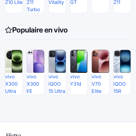
Z10 Lite
Z11
Vitality
GT
Z11
Turbo
Populaire en vivo
vivo
vivo
vivo
vivo
vivo
vivo
X300
X300
iQOO
Y31d
V70
iQOO
Ultra
FE
15 Ultra
Elite
15R
F
Fytko