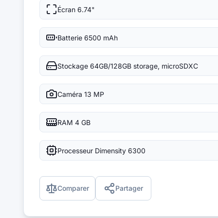
Écran
6.74"
Batterie
6500 mAh
Stockage
64GB/128GB storage, microSDXC
Caméra
13 MP
RAM
4 GB
Processeur
Dimensity 6300
Comparer
Partager