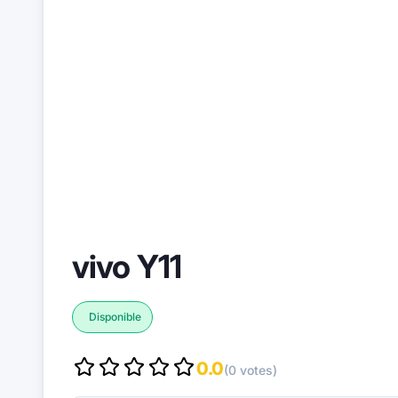
vivo Y11
Disponible
0.0
(0 votes)