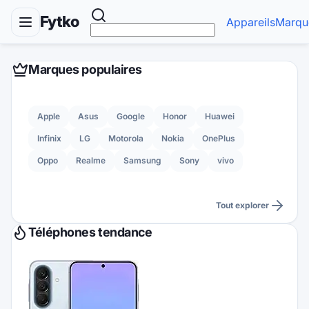
Fytko
Appareils
Marqu
Marques populaires
Apple
Asus
Google
Honor
Huawei
Infinix
LG
Motorola
Nokia
OnePlus
Oppo
Realme
Samsung
Sony
vivo
Tout explorer
Téléphones tendance