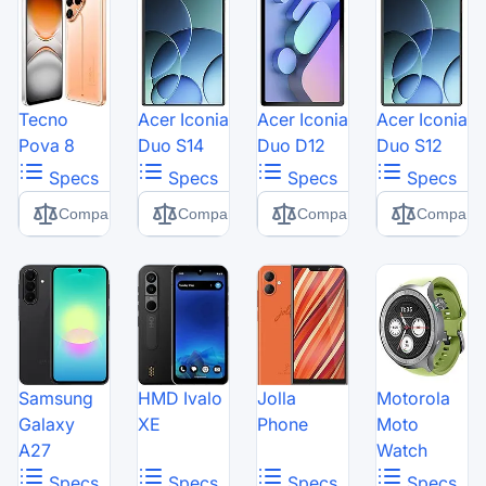
Tecno
Acer Iconia
Acer Iconia
Acer Iconia
Pova 8
Duo S14
Duo D12
Duo S12
Specs
Specs
Specs
Specs
Comparer
Comparer
Comparer
Comparer
Samsung
HMD Ivalo
Jolla
Motorola
Galaxy
XE
Phone
Moto
A27
Watch
Specs
Specs
Specs
Specs