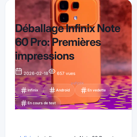
Déballage Infinix Note
60 Pro: Premières
impressions
2026-02-18
657 vues
Infinix
Android
En vedette
En cours de test