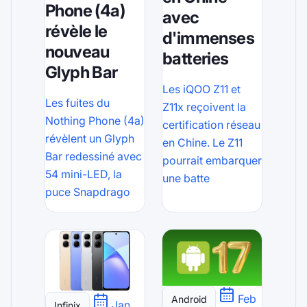
Phone (4a)
avec
révèle le
d'immenses
nouveau
batteries
Glyph Bar
Les iQOO Z11 et
Les fuites du
Z11x reçoivent la
Nothing Phone (4a)
certification réseau
révèlent un Glyph
en Chine. Le Z11
Bar redessiné avec
pourrait embarquer
54 mini-LED, la
une batte
puce Snapdrago
Feb
Android
Jan
Infinix