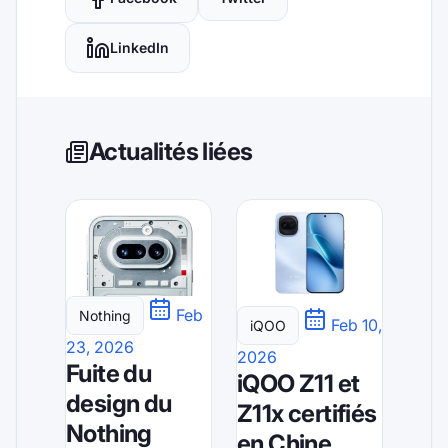
LinkedIn
Actualités liées
Feb
Nothing
Feb 10,
iQOO
23, 2026
2026
Fuite du
iQOO Z11 et
design du
Z11x certifiés
Nothing
en Chine