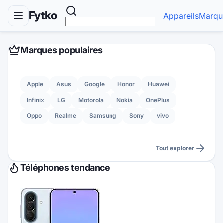
Fytko
Appareils
Marqu
Marques populaires
Apple
Asus
Google
Honor
Huawei
Infinix
LG
Motorola
Nokia
OnePlus
Oppo
Realme
Samsung
Sony
vivo
Tout explorer
Téléphones tendance