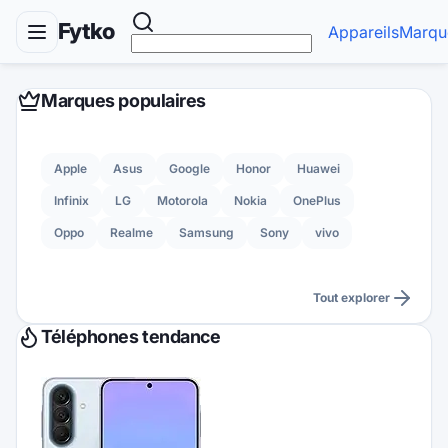
Fytko
Appareils
Marqu
Marques populaires
Apple
Asus
Google
Honor
Huawei
Infinix
LG
Motorola
Nokia
OnePlus
Oppo
Realme
Samsung
Sony
vivo
Tout explorer
Téléphones tendance