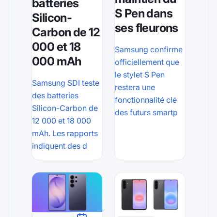
batteries
S Pen dans
Silicon-
ses fleurons
Carbon de 12
000 et 18
Samsung confirme
000 mAh
officiellement que
le stylet S Pen
Samsung SDI teste
restera une
des batteries
fonctionnalité clé
Silicon-Carbon de
des futurs smartp
12 000 et 18 000
mAh. Les rapports
indiquent des d