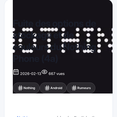
Fuite des options de
stockage et de
couleurs du Nothing
Phone (4a)
2026-02-13
667 vues
Nothing
Android
Rumeurs